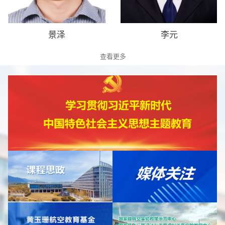
赵振强
徐林程
查看更多