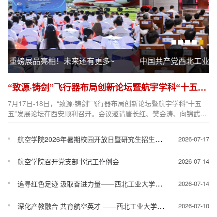
中国共产党西北工业大学航空学院第六次代表大会顺利召开
“致源·铸剑”飞行器布局创新论坛暨航宇学科“十五五”发展论坛顺利举行
7月17日-18日，“致源·铸剑”飞行器布局创新论坛暨航宇学科“十五
五”发展论坛在西安顺利召开。会议邀请唐长红、樊会涛、向锦武、
邹汝平、王海峰5位院士莅临指导。来自航空、航天、兵器等领域科
研院所、高校26家单位近300位代表齐聚一堂，围绕飞行器前沿布
航空学院2026年暑期校园开放日暨研究生招生宣传活动成功举行
2026-07-17
局创新和航宇学科发展等开展深入交流研讨。此次论坛的指导单位
为西北工业大学和航空工业第一飞机设计研究院，由飞行器基础布
航空学院召开党支部书记工作例会
2026-07-14
局全国重点实验室和陕西省航空学会联合主办。论...
追寻红色足迹 汲取奋进力量——西北工业大学航空学院航空结构工程系党支部联合兵器工业第二O三研究所飞行器技术部党支部开展延安红色主题党日活动
2026-07-14
深化产教融合 共育航空英才 ——西北工业大学航空学院与民机试飞中心共建实践实习基地正式揭牌
2026-07-10