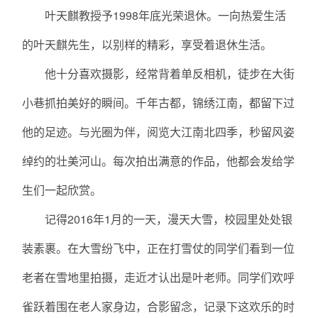
叶天麒教授予1998年底光荣退休。一向热爱生活
的叶天麒先生，以别样的精彩，享受着退休生活。
他十分喜欢摄影，经常背着单反相机，徒步在大街
小巷抓拍美好的瞬间。千年古都，锦绣江南，都留下过
他的足迹。与光圈为伴，阅览大江南北四季，秒留风姿
绰约的壮美河山。每次拍出满意的作品，他都会发给学
生们一起欣赏。
记得2016年1月的一天，漫天大雪，校园里处处银
装素裹。在大雪纷飞中，正在打雪仗的同学们看到一位
老者在雪地里拍摄，走近才认出是叶老师。同学们欢呼
雀跃着围在老人家身边，合影留念，记录下这欢乐的时