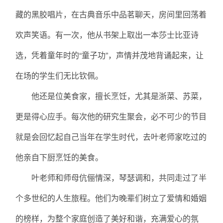
藏的黑胶唱片，在古典音乐中品茗聊天，房间里回荡着
欢声笑语。有一次，他从书架上取出一本莎士比亚诗
选，凭着童年时的“童子功”，声情并茂地背诵起来，让
在场的学生们无比钦佩。
他还是位美食家，擅长烹饪，尤其是浙菜、苏菜，
更是得心应手。每次他的研究生聚会，必不可少的节目
就是会回忆起自己当年在学生时代，去叶老师家吃过的
他亲自下厨烹饪的美食。
叶老师和师母伉俪情深，琴瑟调和，共同走过了半
个多世纪的人生旅程。他们为晚辈们树立了爱情和婚姻
的榜样，为整个家庭创造了美好和谐，充满爱心的氛