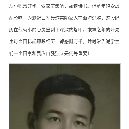
从小聪慧好学，受家庭影响，熟读诗书。但童年饱受战
乱影响，为躲避日军轰炸常随家人在浙沪逃难，这段经
历在他幼小的心灵里刻下深深的烙印。耄耋之年的叶先
生每当回忆起那段经历，都感慨万千，并时常告诫学生
们一个国家和民族自强独立是何等重要！