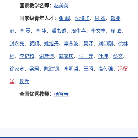
国家教学名师：
赵美英
国家级青年人才：
张 超
、
沈将华
、
周 杰
、
郭亚
洲
、
李 霓
、
李 冰
、
潘书诚
、
周生喜
、
李文丰
、
屈 峰
、
封永亮
、
贺顺
、
姚旭丹
、
李永波
、
景泽
、
刘印刚
、
徐林
程
、
李记超
、
谢彦博
、
寇家庆
、
马一元
、
叶坤
、
蔡文
、
徐家宽
、
梁珂
、
陈建钢
、
李明哲
、
王腾
、
高传强
、
冯留
洋
、
侯兵
全国优秀教师：
杨智春