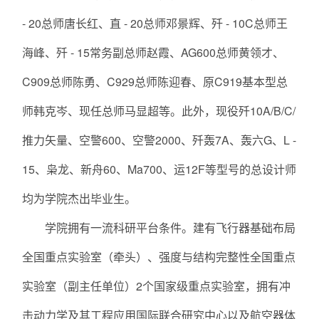
- 20总师唐长红、直 - 20总师邓景辉、歼 - 10C总师王
海峰、歼 - 15常务副总师赵霞、AG600总师黄领才、
C909总师陈勇、C929总师陈迎春、原C919基本型总
师韩克岑、现任总师马显超等。此外，现役歼10A/B/C/
推力矢量、空警600、空警2000、歼轰7A、轰六G、L -
15、枭龙、新舟60、Ma700、运12F等型号的总设计师
均为学院杰出毕业生。
学院拥有一流科研平台条件。建有飞行器基础布局
全国重点实验室（牵头）、强度与结构完整性全国重点
实验室（副主任单位）2个国家级重点实验室，拥有冲
击动力学及其工程应用国际联合研究中心以及航空器体