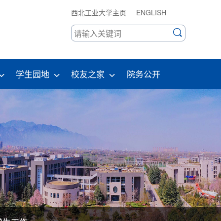
西北工业大学主页
ENGLISH
学生园地
校友之家
院务公开