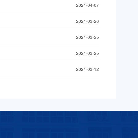
2024-04-07
2024-03-26
2024-03-25
2024-03-25
2024-03-12