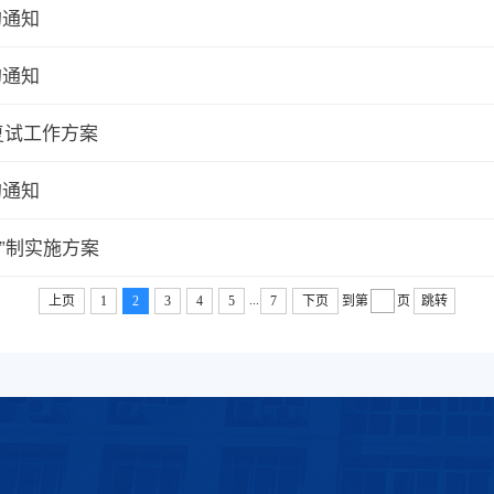
的通知
的通知
复试工作方案
的通知
核”制实施方案
...
上页
1
2
3
4
5
7
下页
到第
页
跳转