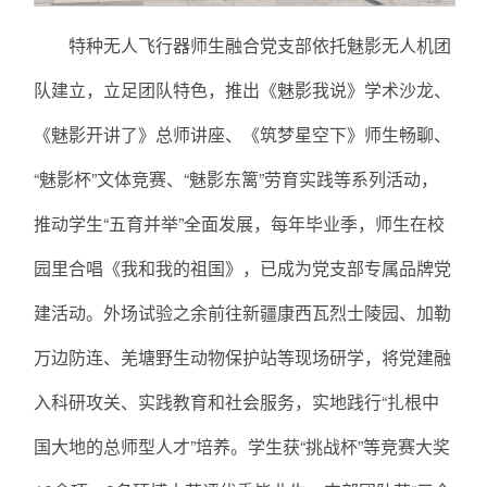
特种无人飞行器师生融合党支部依托魅影无人机团
队建立，立足团队特色，推出《魅影我说》学术沙龙、
《魅影开讲了》总师讲座、《筑梦星空下》师生畅聊、
“魅影杯”文体竞赛、“魅影东篱”劳育实践等系列活动，
推动学生“五育并举”全面发展，每年毕业季，师生在校
园里合唱《我和我的祖国》，已成为党支部专属品牌党
建活动。外场试验之余前往新疆康西瓦烈士陵园、加勒
万边防连、羌塘野生动物保护站等现场研学，将党建融
入科研攻关、实践教育和社会服务，实地践行“扎根中
国大地的总师型人才”培养。学生获“挑战杯”等竞赛大奖