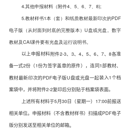
4.其他申报材料（附件
4
、
5
、
6
、
7
、
8);
5.教材样书
1
本（套）和纸质教材最新印次的
PDF
电子版（从封面到封底的完整版本）
U
盘或光盘。数字
教材及
CAI
课件要有光盘及运行说明书。
以上申报材料
准
附件
2-3
、
3
、
4
、
5
、
6
、
7
、
8
各
备一式
2
份（
1
份为签字盖章的原件），连同
1
部教材、
装入
1
个档
教材最新印次的
PDF
电子版
U
盘或光盘一起
案袋中，并将附件
2-2
复印后分别贴于档案袋表面。
上述所有材料于
5
月
30
日（星期一）
17:00
前报送
相关单位。
申报材料（不含教材样书）扫描成
PDF
电子
版分别发送至相关单位的邮箱
。