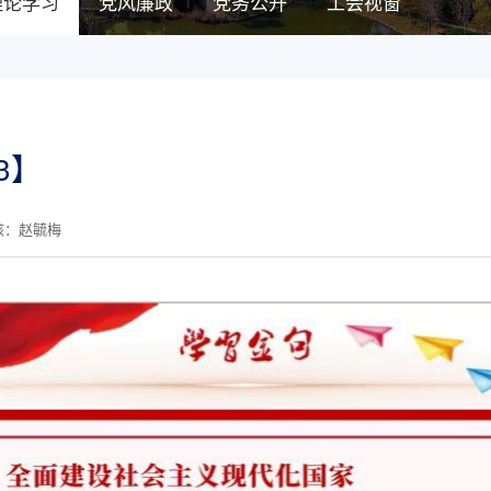
理论学习
党风廉政
党务公开
工会视窗
3】
核：赵毓梅