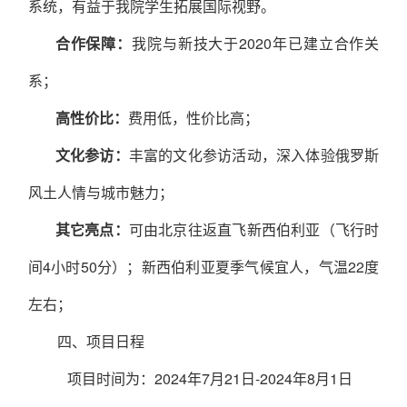
系统，有益于我
院
学生拓展国际视野
。
合作保障：
我院与新技大于
2020年已建立合作关
系；
高性价比：
费用低，性价比高；
文化参访：
丰富的文化参访活动，深入体验俄罗斯
风土人情与城市魅力；
其它亮点：
可由北京往返直飞新西伯利亚（飞行时
间
4小时50分）；新西伯利亚夏季气候宜人，气温22度
左右；
四、
项目日程
项目时间为：
2024年7月
21
日
-2024年
8
月
1
日