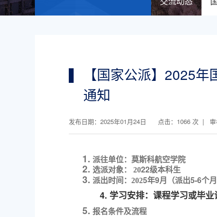
交流动态
【国家公派】2025
通知
发布日期：2025年01月24日 点击：
1066
次 | 
1.
派往单位：莫斯科航空学院
2.
2
2
级本科生
选派对象：
20
3.
5
年
9月（派出5-6个
派出时间：
202
4.
学习安排：课程学习
或毕业
5.
报名
条件
及流程