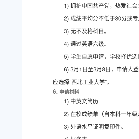
1)
拥护中国共产党，热爱社会
2)
成绩平均分不低于
80分或专
3)
无不及格科目。
4)
通过英语六级。
5)
学生自愿申请，
学校
择优选
6)
3
月
1日至
3
月
8
日，申请人登
应选择“西北工业大学”。
6.
申请材料
1)
中英文简历
2)
在校成绩单（自本科一年级
3)
外语水平证明复印件
。