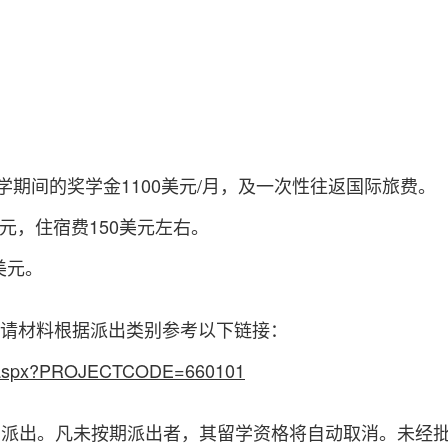
）
学期间的奖学金
1100美元/月，及一次性往返国际旅费。
0美元，住宿费150美元左右。
美元
。
请材料根据派出类别参考以下链接：
ad.aspx?PROJECTCODE=660101
期
派
出
。凡未按期派出者，其留学资格将自动取消。
未经