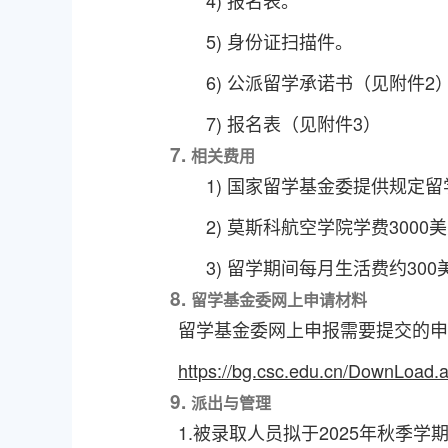
4)
报名表。
5)
身份证扫描件。
6)
公派留学承诺书（见附件
2
7)
报名表（见附件
3
）
7.
相关费用
1)
国家留学基金委提供规定留
2)
莫斯科航空学院学费
300
3)
留学
期间
每月
生活费
约
300
8.
留学基金委网上申请材料
留学基金委网上申报需要提交的申
https://bg.csc.edu.cn/DownLo
9.
派出与管理
1.
被录取人员拟于
202
5
年
秋季学