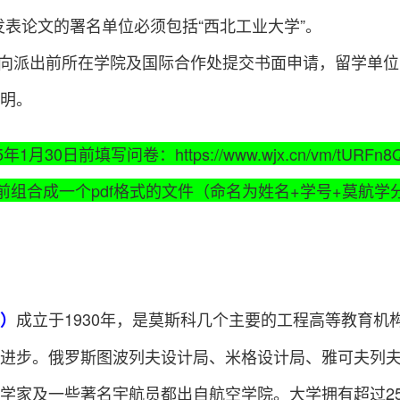
发表论文的署名单位必须包括“西北工业大学”。
向派出前所在学院及国际合作处提交书面申请，留学单位
明。
5年
1
月
3
0日前填写问卷：https://www.wjx.cn/vm/tURFn8
前
组合成一个
pdf格式的文件
（命名为姓名
+学号+莫航学
成立于
1930年，是莫斯科几个主要的工程
高等教育机
）
进步。俄罗斯
图波列夫设计局
、米格设计局、
雅可夫列
学家及一些著名宇航员都出自航空学院。大学拥有超过
2