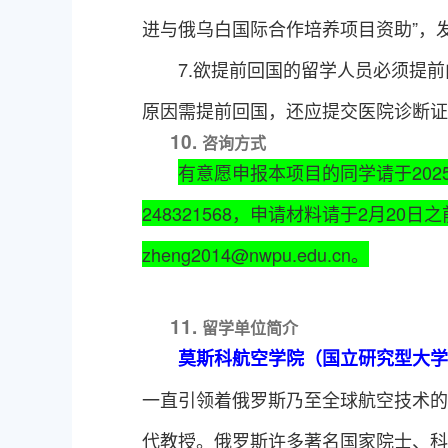
进与俄乌白国际合作培养项目资助”，
7.
欲提前回国的留学人员必须提前
原因需提前回国，还应提交医院诊断证
10.
咨询方式
有意愿申报本项目的同学请于
202
248321568，申请材料请
于
2
月
2
0
日之
zheng2014@nwpu.edu.cn
。
11.
留学单位简介
莫斯科航空学院（国立研究型大学
一直引领着俄罗斯乃至全球航空技术的
代教授。俄罗斯许多著名国家院士、科