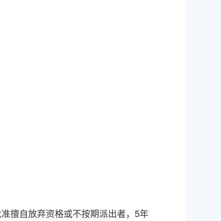
批准擅自放弃资格或不按期派出者，
5
年