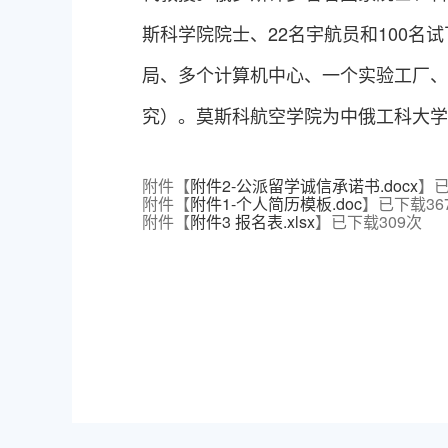
斯科学院院士、22名宇航员和100名
局、多个计算机中心、一个实验工厂、
究）。莫斯科航空学院为
中俄工科大学
附件【
附件2-公派留学诚信承诺书.docx
】
附件【
附件1-个人简历模板.doc
】已下载
36
附件【
附件3 报名表.xlsx
】已下载
309
次