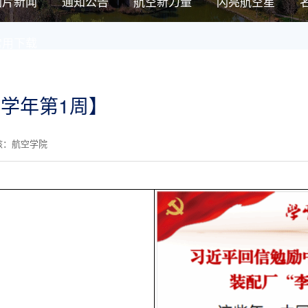
图片新闻
通知公告
航空新力量
闪亮航空星
常用下载
24学年第1周】
核：航空学院