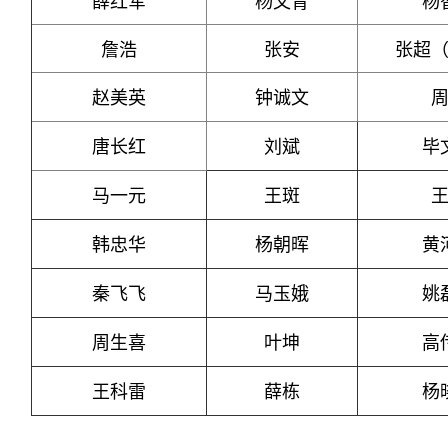
詹浩
张安
张超
赵美英
钟诚文
唐长红
刘斌
毕
马一元
王斑
韩忠华
杨朝晖
黄
秦飞飞
马玉娥
姚
周生喜
叶坤
高
王科雷
薛栋
杨