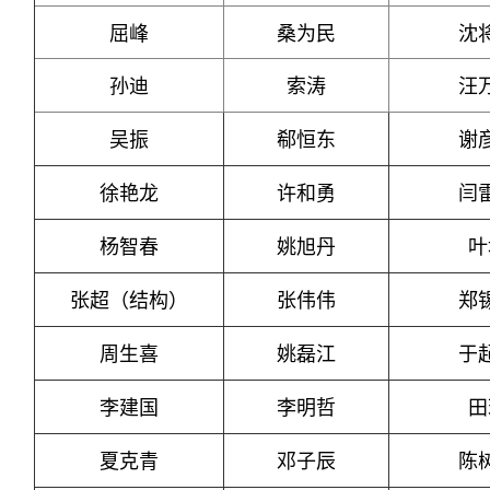
屈峰
桑为民
沈
孙迪
索涛
汪
吴振
郗恒东
谢
徐艳龙
许和勇
闫
杨智春
姚旭丹
叶
张超
（结构）
张伟伟
郑
周生喜
姚磊江
于
李建国
李明哲
田
夏克青
邓子辰
陈