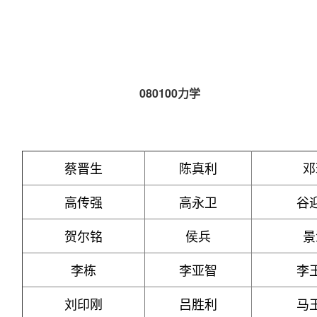
080100
力学
蔡晋生
陈真利
邓
高传强
高永卫
谷
贺尔铭
侯兵
景
李栋
李亚智
李
刘印刚
吕胜利
马