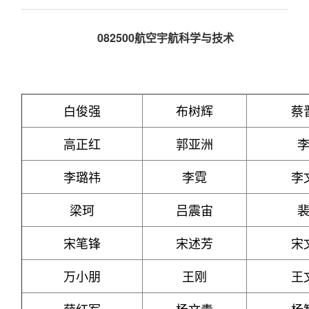
082500
航空宇航科学与技术
白俊强
布树辉
蔡
高正红
郭亚洲
李璐祎
李霓
李
梁珂
吕震宙
宋笔锋
宋述芳
宋
万小朋
王刚
王
薛红军
杨文青
杨