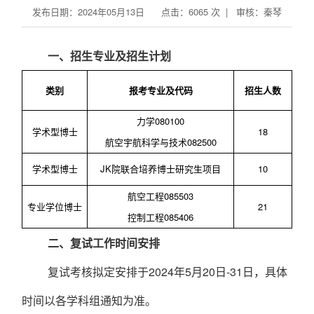
发布日期：2024年05月13日 点击：
6065
次 | 审核：秦琴
一、招生专业及招生计划
类别
报考专业及代码
招生人数
力学
080100
学术
型博士
18
航空宇航科学与技术
082500
学术
型博士
JK
院联合培养博士研究生项目
10
航空工程
085503
专业学位博士
21
控制工程
085406
二
、
复试工作时间安排
复试考核拟定安排于
202
4
年
5
月
20
日
-
31
日
，具体
时间以各学科组通知为准。