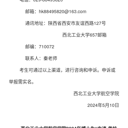
邮箱：
hk88495820@163.com
通讯地址：陕西省西安市友谊西路
127
号
西北工业大学
657
邮箱
邮编：
710072
联系人：秦老师
考生可通过以上渠道，进行咨询和申诉。申诉或
举报需实名。
西北工业大学
航空
学院
202
4
年
5
月
10
日