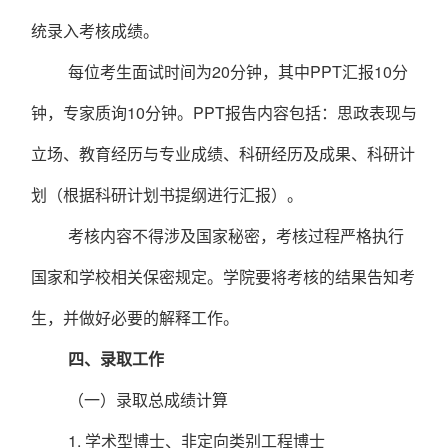
统录入考核成绩。
每位考生面试时间为
20
分钟，其中
PPT
汇报
1
0
分
钟，专家质询
10
分钟。
PPT
报告内容包括：思政表现与
立场、教育经历与专业成绩、科研经历及成果、科研计
划（根据科研计划书提纲进行汇报）。
考核内容不得涉及国家秘密，考核过程严格执行
国家和学校相关保密规定。学院要将考核的结果告知考
生，并做好必要的解释工作。
四
、录取工
作
（
一
）
录取
总成绩计算
1.
学术型博士、非定向类别工程博士