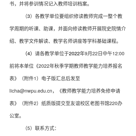
书，并将参训情况记入教师培训档案。
（
3
）
各教学单位要组织修读教师完成一整个教
学周期的听课、助课，并面向修读教师开展院史院情介
绍、教学文件解读、教学名师讲座等学科基础课程。
（4）
请各教学单位于
2022
年
9
月
22
日中午
12:00
前将本单位《
2022
年秋季学期教师教学能力培养报名
表》（附件
1
）电子版汇总后发至
licha@nwpu.edu.cn
，《教师教学能力培养免修申请
表》（附件
2
）纸质版提交至友谊校区老图书馆
220
办
公室。
（5
）
联系方式：