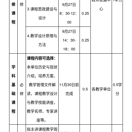
修
修
9
月
27
日
心
3
.
课程思政建设与
课
8
：
30-12
：
0.25
设计
程
00
9
月
27
日
4
.
教学设计原理与
14
：
30-
0.25
方法
18
：
00
课程内容可选择：
学
本单位历史与现状
科
介绍，培养方案
、
基
必
教学管理文件解
11
月
30
日前
0.5
学
0.5
各教学单位
础
修
读
，课程教学设计
完成
分
课
与教学技能讲座，
程
教学名师、专家讲
座等。
拟主讲课程教学观