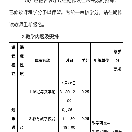
（
3
）已报名参加过往期修读但未完成的教师，
已修读课程学分予以保留。为统一审核学分，请往期修
读教师重新报名。
2
.
教学内容及安排
课
课
总学
程
程
课程名称
时间
学分
组织单位
分
模
性
要求
块
质
9
月
26
日
1
.
课程与教学论
8
：
30-12
：
0.25
00
通
9
月
26
日
识
2
.
教育教学技能
14
：
30-
0.25
教学研究与
通
必
18
：
00
教师发展中
1
学分