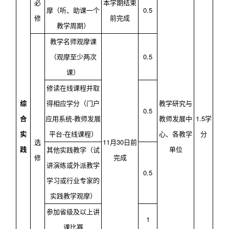
必
本学期结束
摩（听、助课一个
0.5
修
前完成
教学周期）
教学名师观摩课
（观摩至少两次
0.5
课）
修读
在线课程
并取
综
得
相应学分（门户
教学研究与
0.5
合
应用系统
-
教师发展
教师发展中
1.5
学
实
平台
-
在线课程）
心、各教学
分
选
11
月
30
日前
践
单位
其他实践教学（试
修
完成
讲演练或外派教学
0.5
学习或行业专家的
实践教学观摩）
参加省级及以上讲
1
课比赛