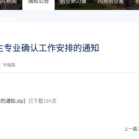
图片新闻
通知公告
航空新力量
闪亮航空星
常用下载
科生专业确认工作安排的通知
核：牛晓燕
通知.zip
】已下载
131
次
上一篇