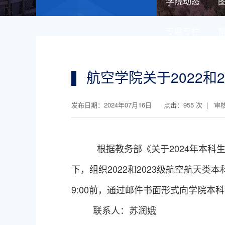
学院动态
专题专栏
航空学院关于2022和
发布日期：2024年07月16日 点击：
955
次 | 审
根据
教务部
《
关于
202
4
年本科
下，
组织
2022和2023级航空航天类本
9:00前，通过邮件书面形式向学院本
联系人
：苏润娥