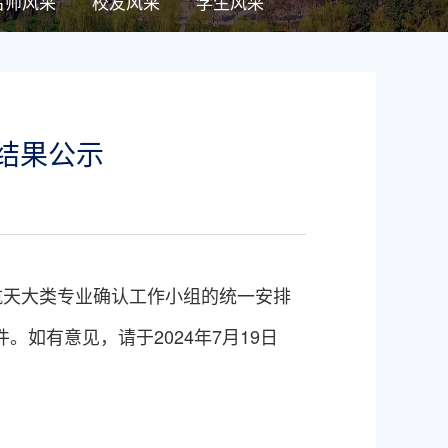
名师风采
校友风采
学生风采
的结果公示
航天
大
类
专业确认工作小组的统一安排
件。如有意见，请于
202
4
年
7
月
19
日