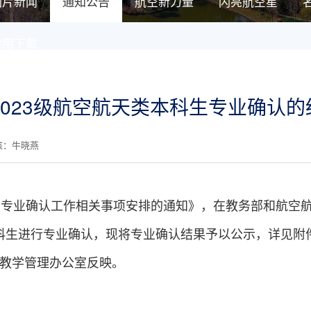
图片新闻
通知公告
航空新力量
闪亮航空星
常用下载
2023级航空航天类本科生专业确认
核：牛晓燕
生专业确认工作相关事项安排的通知
》
，
在教务部和
航空
科生
进行专业确认，现将
专业确认结果
予以公示，详见附
科教学管理办公室反映。