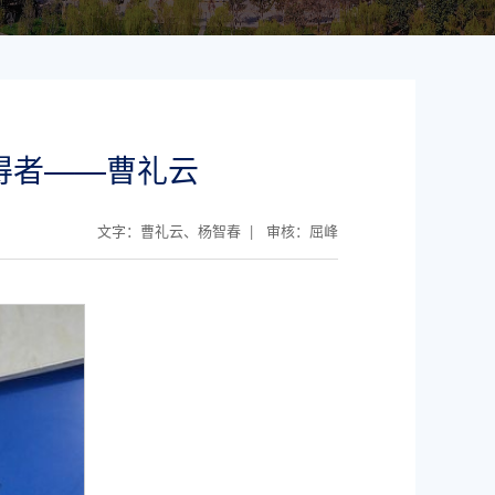
得者——曹礼云
文字：曹礼云、杨智春 | 审核：屈峰