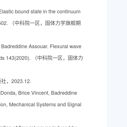
lastic bound state in the continuum
4(2021): 104502. （中科院一区，固体力学旗舰期
, Badreddine Assouar. Flexural wave
cs of Solids 143(2020). （中科院一区，固体力
023.12.
 Donda, Brice Vincent, Badreddine
ation, Mechanical Systems and Signal