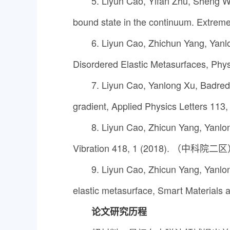
5. Liyun Cao, Yifan Zhu, Sheng Wa
bound state in the continuum. E
6. Liyun Cao, Zhichun Yang, Yanl
Disordered Elastic Metasurfaces, 
7. Liyun Cao, Yanlong Xu, Badred
gradient, Applied Physics Letters
8. Liyun Cao, Zhicun Yang, Yanlo
Vibration 418, 1 (2018). （中科院二
9. Liyun Cao, Zhicun Yang, Yanlon
elastic metasurface, Smart Materia
论文研究历程