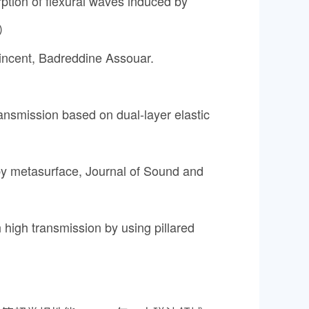
ption of flexural waves induced by
区）
incent, Badreddine Assouar.
nsmission based on dual-layer elastic
by metasurface, Journal of Sound and
high transmission by using pillared