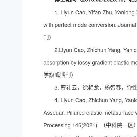
1. Liyun Cao, Yifan Zhu, Yanlong
with perfect mode conversion. Jo
刊）
2.Liyun Cao, Zhichun Yang, Yanlo
absorption by lossy gradient elast
学旗舰期刊）
3. 曹礼云，徐艳龙，杨智春，弹
4. Liyun Cao, Zhichun Yang, Yanl
Assouar. Pillared elastic metasurface 
Processing 146(2021). （中科院一区