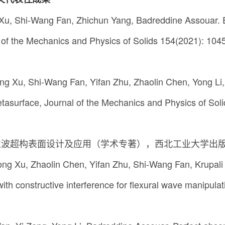
 Xu, Shi-Wang Fan, Zhichun Yang, Badreddine Assouar. E
urnal of the Mechanics and Physics of Solids 15
ng Xu, Shi-Wang Fan, Yifan Zhu, Zhaolin Chen, Yong Li
ic metasurface, Journal of the Mechanics and Physi
性波超构表面设计及应用（学术专著），西北工业大学出版社，2
ong Xu, Zhaolin Chen, Yifan Zhu, Shi-Wang Fan, Krupali
with constructive interference for flexural wave manipul
）