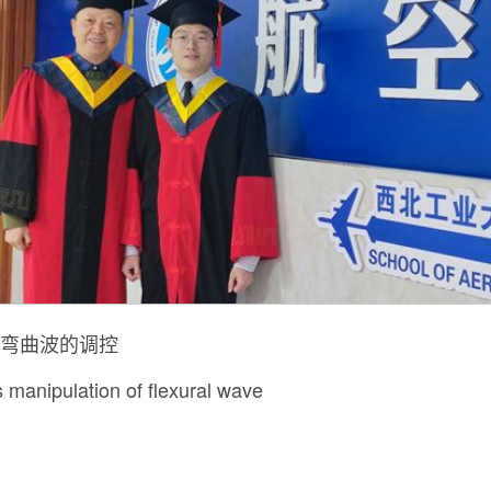
弯曲波的调控
s manipulation of flexural wave