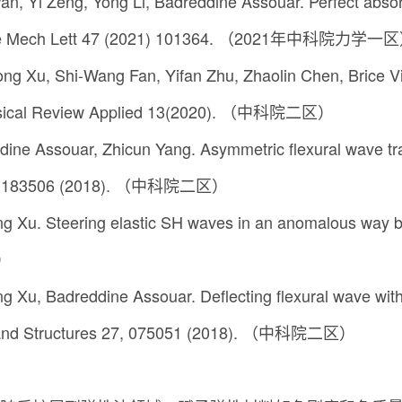
n, Yi Zeng, Yong Li, Badreddine Assouar. Perfect absor
xtreme Mech Lett 47 (2021) 101364. （2021年中科院力学一
ong Xu, Shi-Wang Fan, Yifan Zhu, Zhaolin Chen, Brice V
Physical Review Applied 13(2020). （中科院二区）
dine Assouar, Zhicun Yang. Asymmetric flexural wave tra
 113, 183506 (2018). （中科院二区）
ng Xu. Steering elastic SH waves in an anomalous way 
区）
g Xu, Badreddine Assouar. Deflecting flexural wave with 
ls and Structures 27, 075051 (2018). （中科院二区）