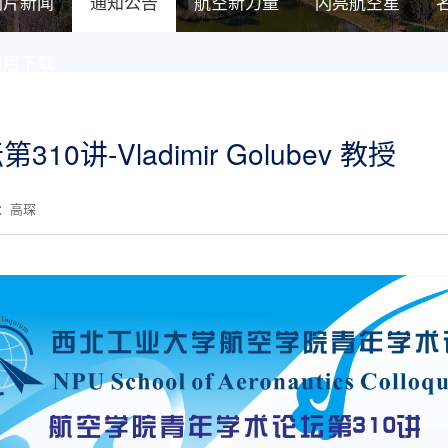
图片新闻
通知公告
航空新力量
闪亮航空星
常用下载
讲-Vladimir Golubev 教授
核：高琛