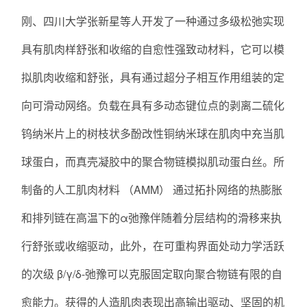
刚、四川大学张新星等人开发了一种通过多级松弛实现
具有肌肉样舒张和收缩的自愈性强致动材料，它可以模
拟肌肉收缩和舒张，具有通过超分子相互作用组装的定
向可滑动网络。负载在具有多动态键位点的剥离二硫化
钨纳米片上的树枝状多酚改性铜纳米球在肌肉中充当肌
球蛋白，而真壳凝胶中的聚合物链模拟肌动蛋白丝。所
制备的人工肌肉材料 （AMM） 通过拓扑网络的热膨胀
和排列链在高温下的α弛豫伴随着分层结构的滑移来执
行舒张或收缩驱动，此外，在可重构界面处动力学活跃
的次级 β/γ/δ-弛豫可以克服固定取向聚合物链有限的自
愈能力。获得的人造肌肉表现出高输出驱动、坚固的机