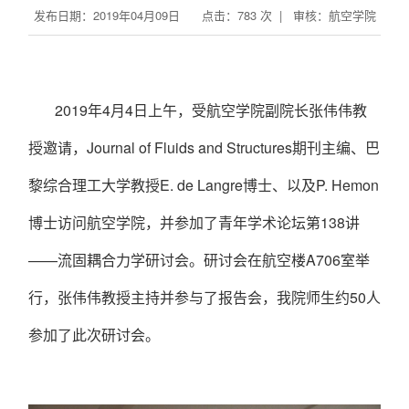
发布日期：2019年04月09日 点击：
783
次 | 审核：航空学院
2019
年
4
月
4
日上午，受航空学院副院长张伟伟教
授邀请，
Journal of Fluids and Structures
期刊主编、巴
黎综合理工大学教授
E. de Langre
博士、以及
P. Hemon
博士访问航空学院，并参加了青年学术论坛第
138
讲
——流固耦合力学研讨会。研讨会在航空楼
A706
室举
行，张伟伟教授主持并参与了报告会，我院师生约
50
人
参加了此次研讨会。