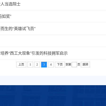
大人当选院士
如奖”
而生的“英雄试飞员”
培养“西工大现象”引发的科技拥军启示
上页
1
2
3
4
下页
到第
页
跳转